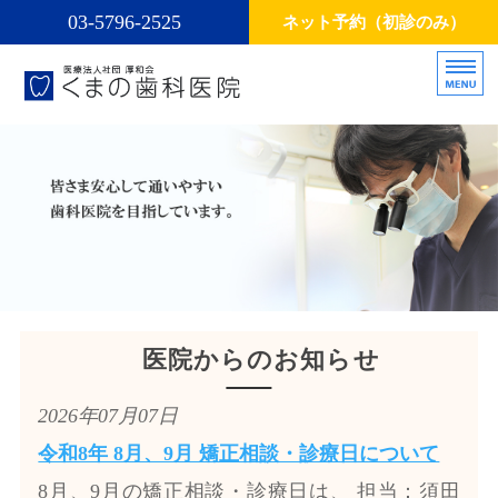
03-5796-2525
ネット予約（初診のみ）
医療法人社団厚和会くまの歯科医
お口の
ホーム
診療方針・診療内容
スタッフ
インプラント
医院からのお知らせ
矯正治療
2026年07月07日
令和8年 8月、9月 矯正相談・診療日について
8月、9月の矯正相談・診療日は、 担当：須田