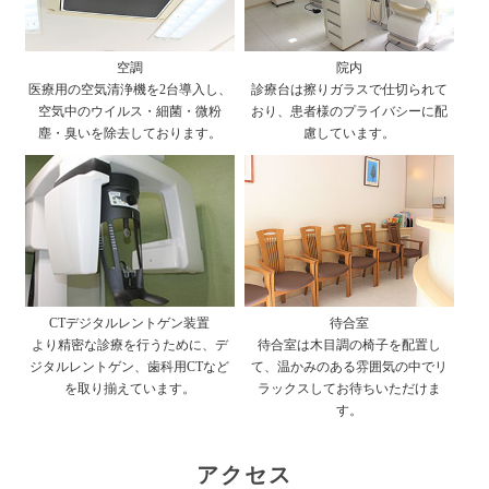
空調
院内
医療用の空気清浄機を2台導入し、
診療台は擦りガラスで仕切られて
空気中のウイルス・細菌・微粉
おり、患者様のプライバシーに配
塵・臭いを除去しております。
慮しています。
CTデジタルレントゲン装置
待合室
より精密な診療を行うために、デ
待合室は木目調の椅子を配置し
ジタルレントゲン、歯科用CTなど
て、温かみのある雰囲気の中でリ
を取り揃えています。
ラックスしてお待ちいただけま
す。
アクセス