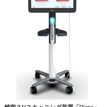
精密３Dスキャニング装置「iTero」