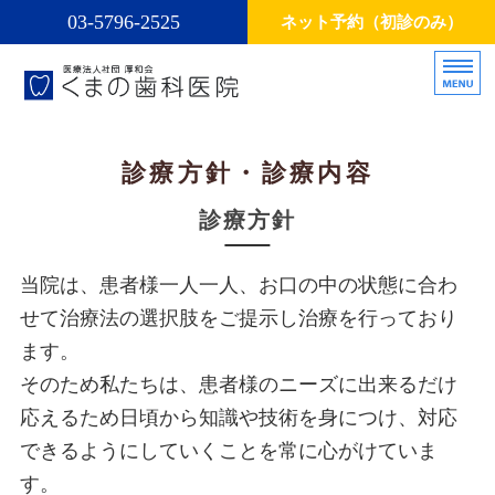
03-5796-2525
ネット予約（初診のみ）
医療法人社団厚和会くまの歯科医
お口の
ホーム
診療方針・診療内容
診療方針・診療内容
診療方針
スタッフ
当院は、患者様一人一人、お口の中の状態に合わ
インプラント
せて治療法の選択肢をご提示し治療を行っており
ます。
矯正治療
そのため私たちは、患者様のニーズに出来るだけ
応えるため日頃から知識や技術を身につけ、対応
できるようにしていくことを常に心がけていま
す。